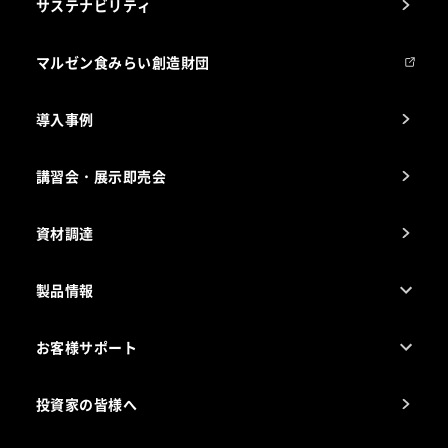
サステナビリティ
マルゼンについて
会社組織
マルゼン食みらい創造財団
会社の経歴
導入事例
製品の開発
納入実績例
講習会・展示即売会
事業所一覧
資材調達
製品情報
売れ筋5つ星製品
お客様サポート
カタログ一覧
厨房設計・施工のご相談（無料）
電気・ガス別厨房機器
投資家の皆様へ
コンサルテーションのご案内