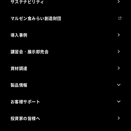
サステナビリティ
マルゼンについて
会社組織
マルゼン食みらい創造財団
会社の経歴
導入事例
製品の開発
納入実績例
講習会・展示即売会
事業所一覧
資材調達
製品情報
売れ筋5つ星製品
お客様サポート
カタログ一覧
厨房設計・施工のご相談（無料）
電気・ガス別厨房機器
投資家の皆様へ
コンサルテーションのご案内