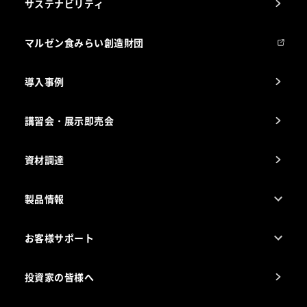
サステナビリティ
マルゼンについて
会社組織
マルゼン食みらい創造財団
会社の経歴
導入事例
製品の開発
納入実績例
講習会・展示即売会
事業所一覧
資材調達
製品情報
売れ筋5つ星製品
お客様サポート
カタログ一覧
厨房設計・施工のご相談（無料）
電気・ガス別厨房機器
投資家の皆様へ
コンサルテーションのご案内