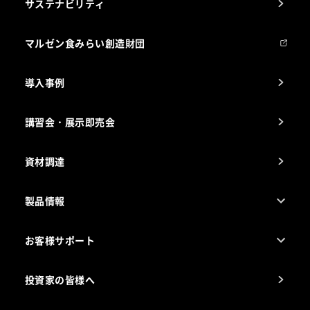
サステナビリティ
マルゼンについて
会社組織
マルゼン食みらい創造財団
会社の経歴
導入事例
製品の開発
納入実績例
講習会・展示即売会
事業所一覧
資材調達
製品情報
売れ筋5つ星製品
お客様サポート
カタログ一覧
厨房設計・施工のご相談（無料）
電気・ガス別厨房機器
投資家の皆様へ
コンサルテーションのご案内