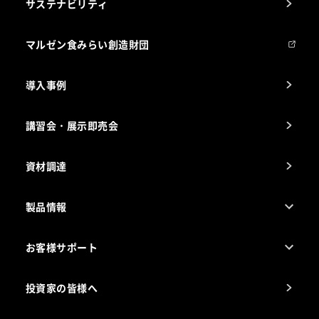
サステナビリティ
マルゼンについて
会社組織
マルゼン食みらい創造財団
会社の経歴
導入事例
製品の開発
納入実績例
講習会・展示即売会
事業所一覧
資材調達
製品情報
売れ筋5つ星製品
お客様サポート
カタログ一覧
厨房設計・施工のご相談（無料）
電気・ガス別厨房機器
投資家の皆様へ
コンサルテーションのご案内