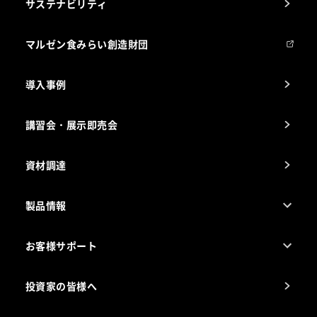
サステナビリティ
マルゼンについて
会社組織
マルゼン食みらい創造財団
会社の経歴
導入事例
製品の開発
納入実績例
講習会・展示即売会
事業所一覧
資材調達
製品情報
売れ筋5つ星製品
お客様サポート
カタログ一覧
厨房設計・施工のご相談（無料）
電気・ガス別厨房機器
投資家の皆様へ
コンサルテーションのご案内