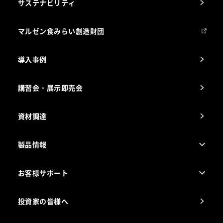
サステナビリティ
マルゼンについて
会社組織
マルゼン食みらい創造財団
会社の経歴
導入事例
製品の開発
納入実績例
講習会・展示即売会
事業所一覧
資材調達
製品情報
売れ筋5つ星製品
お客様サポート
カタログ一覧
厨房設計・施工のご相談（無料）
電気・ガス別厨房機器
投資家の皆様へ
コンサルテーションのご案内