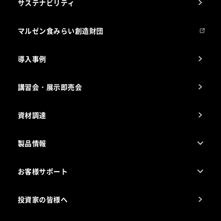
サステナビリティ
マルゼンについて
会社組織
マルゼン食みらい創造財団
会社の経歴
導入事例
製品の開発
納入実績例
講習会・展示即売会
事業所一覧
資材調達
製品情報
売れ筋5つ星製品
お客様サポート
カタログ一覧
厨房設計・施工のご相談（無料）
電気・ガス別厨房機器
投資家の皆様へ
コンサルテーションのご案内