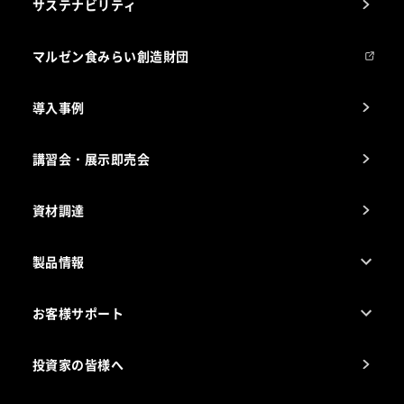
サステナビリティ
マルゼンについて
会社組織
マルゼン食みらい創造財団
会社の経歴
導入事例
製品の開発
納入実績例
講習会・展示即売会
事業所一覧
資材調達
製品情報
売れ筋5つ星製品
お客様サポート
カタログ一覧
厨房設計・施工のご相談（無料）
電気・ガス別厨房機器
投資家の皆様へ
コンサルテーションのご案内