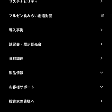
サステナビリティ
マルゼンについて
会社組織
マルゼン食みらい創造財団
会社の経歴
導入事例
製品の開発
納入実績例
講習会・展示即売会
事業所一覧
資材調達
製品情報
売れ筋5つ星製品
お客様サポート
カタログ一覧
厨房設計・施工のご相談（無料）
電気・ガス別厨房機器
投資家の皆様へ
コンサルテーションのご案内