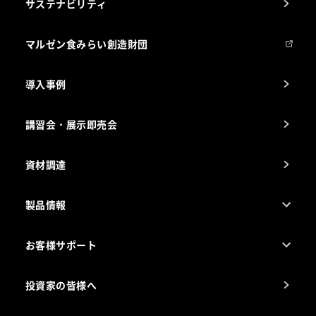
サステナビリティ
マルゼンについて
会社組織
マルゼン食みらい創造財団
会社の経歴
導入事例
製品の開発
納入実績例
講習会・展示即売会
事業所一覧
資材調達
製品情報
売れ筋5つ星製品
お客様サポート
カタログ一覧
厨房設計・施工のご相談（無料）
電気・ガス別厨房機器
投資家の皆様へ
コンサルテーションのご案内