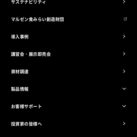
サステナビリティ
マルゼンについて
会社組織
マルゼン食みらい創造財団
会社の経歴
導入事例
製品の開発
納入実績例
講習会・展示即売会
事業所一覧
資材調達
製品情報
売れ筋5つ星製品
お客様サポート
カタログ一覧
厨房設計・施工のご相談（無料）
電気・ガス別厨房機器
投資家の皆様へ
コンサルテーションのご案内