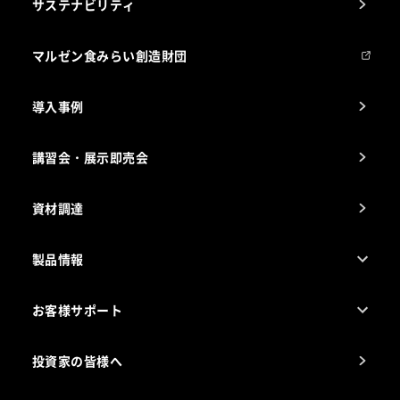
サステナビリティ
マルゼンについて
会社組織
マルゼン食みらい創造財団
会社の経歴
導入事例
製品の開発
納入実績例
講習会・展示即売会
事業所一覧
資材調達
製品情報
売れ筋5つ星製品
お客様サポート
カタログ一覧
厨房設計・施工のご相談（無料）
電気・ガス別厨房機器
投資家の皆様へ
コンサルテーションのご案内