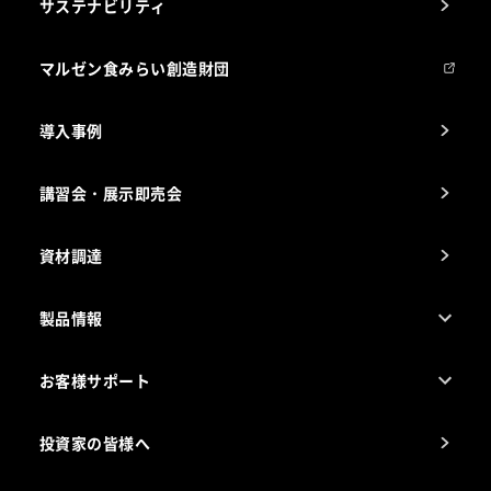
サステナビリティ
マルゼンについて
会社組織
マルゼン食みらい創造財団
会社の経歴
導入事例
製品の開発
納入実績例
講習会・展示即売会
事業所一覧
資材調達
製品情報
売れ筋5つ星製品
お客様サポート
カタログ一覧
厨房設計・施工のご相談（無料）
電気・ガス別厨房機器
投資家の皆様へ
コンサルテーションのご案内