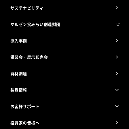
1ページでわかるマルゼン
サステナビリティ
マルゼンについて
会社組織
マルゼン食みらい創造財団
会社の経歴
導入事例
製品の開発
納入実績例
講習会・展示即売会
事業所一覧
資材調達
製品情報
売れ筋5つ星製品
お客様サポート
カタログ一覧
厨房設計・施工のご相談（無料）
電気・ガス別厨房機器
投資家の皆様へ
コンサルテーションのご案内