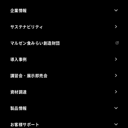
企業情報
1ページでわかるマルゼン
サステナビリティ
マルゼンについて
会社組織
マルゼン食みらい創造財団
会社の経歴
導入事例
製品の開発
納入実績例
講習会・展示即売会
事業所一覧
資材調達
製品情報
売れ筋5つ星製品
お客様サポート