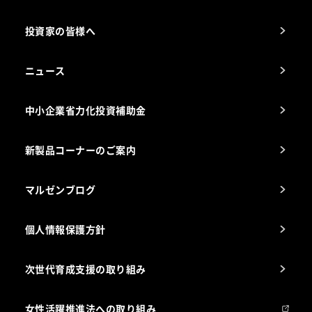
カタログ一覧
厨房設計・施工のご相談（無料）
電気・ガス別厨房機器
投資家の皆様へ
コンサルテーションのご案内
アフターサービスお問合せ先
ニュース
スチコン使いこなし講座
中小企業省力化投資補助金
海外出店をご検討のお客様へ
栄養士のお悩み解決室
新製品コーナーのご案内
マルゼンブログ
個人情報保護方針
次世代育成支援の取り組み
女性活躍推進法への取り組み