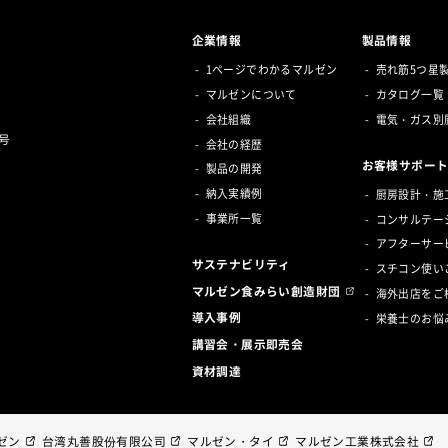
企業情報
製品情報
1ページでわかるマルゼン
売れ筋5つ星
マルゼンについて
カタログ一覧
会社組織
電気・ガス別
号
会社の経歴
お客様サポー
製品の開発
納入実績例
厨房設計・施
事業所一覧
コンサルテー
アフターサー
サステナビリティ
スチコン使い
マルゼン食みらい創造財団
海外出店をご
導入事例
栄養士のお悩
講習会・展示即売会
資材調達
ゼン
台湾丸善股份有限公司
マルゼン・タイ
マルゼン工業株式会社