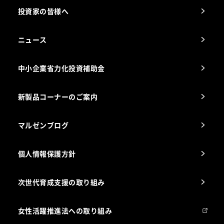
厨房設計・施工のご相談（無料）
電気・ガス別厨房機器
投資家の皆様へ
コンサルテーションのご案内
アフターサービスお問合せ先
ニュース
スチコン使いこなし講座
中小企業省力化投資補助金
海外出店をご検討のお客様へ
栄養士のお悩み解決室
新製品コーナーのご案内
マルゼンブログ
個人情報保護方針
次世代育成支援の取り組み
女性活躍推進法への取り組み