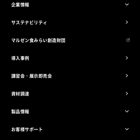
企業情報
1ページでわかるマルゼン
サステナビリティ
マルゼンについて
会社組織
マルゼン食みらい創造財団
会社の経歴
導入事例
製品の開発
納入実績例
講習会・展示即売会
事業所一覧
資材調達
製品情報
売れ筋5つ星製品
お客様サポート
カタログ一覧