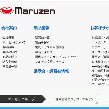
会社案内
製品情報
お客様サ
会社概要
新製品一覧
厨房設計・施
マルゼンについて
製品を探す
コンサルテー
会社組織
電気・ガス別厨房機器
アフターサー
会社の経歴
製品カタログ
スチコン使い
商品の開発
厨房システムサンプルレイアウト
展示会・講習
納入実績例
マルゼン涼厨シリーズ
海外出店をご
事業所一覧
●外管式中華
展示会・講習会情報
検・修理実施
●話題の「凍
お問い合わせ
バイスいたし
マルゼングループ
株式会社フジサワ・マルゼン