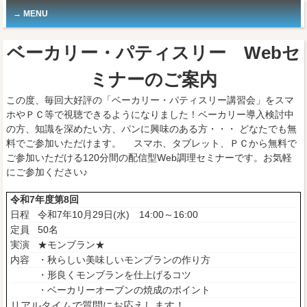
MENU
ベーカリー・パティスリー Webセ
ミナーのご案内
この度、毎回大好評の「ベーカリー・パティスリー講習会」をスマ
ホやＰＣ等で視聴できるようになりました！ベーカリー導入検討中
の方、知識を深めたい方、パンに興味のある方・・・ どなたでも無
料でご参加いただけます。 スマホ、タブレット、ＰＣから無料で
ご参加いただける120分間の配信型Web調理セミナーです。お気軽
にご参加ください♪
令和7年度第8回
日程
令和7年10月29日(水) 14:00～16:00
定員
50名
実演
★モンブラン★
内容
・秋らしい美味しいモンブランの作り方
・形良くモンブランを仕上げるコツ
・ベーカリーオーブンの焼成のポイント
リアルタイムで質問にお応えします！