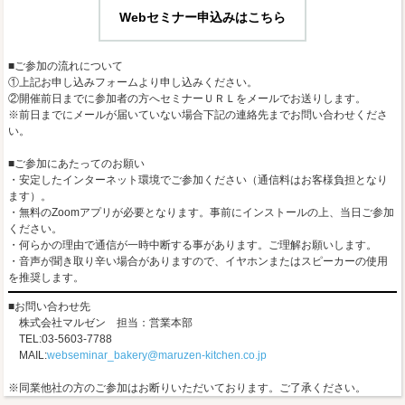
Webセミナー申込みはこちら
■ご参加の流れについて
①上記お申し込みフォームより申し込みください。
②開催前日までに参加者の方へセミナーＵＲＬをメールでお送りします。
※前日までにメールが届いていない場合下記の連絡先までお問い合わせくださ
い。
■ご参加にあたってのお願い
・安定したインターネット環境でご参加ください（通信料はお客様負担となり
ます）。
・無料のZoomアプリが必要となります。事前にインストールの上、当日ご参加
ください。
・何らかの理由で通信が一時中断する事があります。ご理解お願いします。
・音声が聞き取り辛い場合がありますので、イヤホンまたはスピーカーの使用
を推奨します。
■お問い合わせ先
株式会社マルゼン 担当：営業本部
TEL:03-5603-7788
MAIL:
webseminar_bakery@maruzen-kitchen.co.jp
※同業他社の方のご参加はお断りいただいております。ご了承ください。