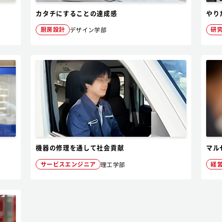
る
カタチにすることの達成感
やり
厨房設計
研
デザイン学部
機器の修理を通して社会貢献
マル
サービスエンジニア
経
理工学部