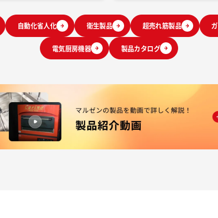
自動化省人化
衛生製品
超売れ筋製品
ガ
電気厨房機器
製品カタログ