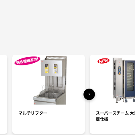
マルチリフター
スーパースチーム 大
扉仕様