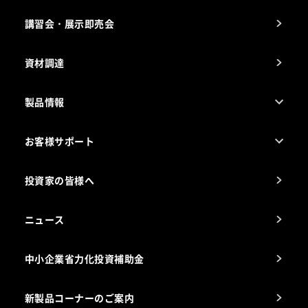
納入実績例
講習会・展示即売会
事業所一覧
資材調達
製品情報
売れ筋5つ星製品
お客様サポート
カタログ一覧
厨房設計・施工のご相談（無料）
電気・ガス別厨房機器
投資家の皆様へ
コンサルテーションのご案内
アフターサービスお問合せ先
ニュース
スチコン使いこなし講座
中小企業省力化投資補助金
海外出店をご検討のお客様へ
栄養士のお悩み解決室
新製品コーナーのご案内