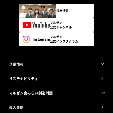
採用情報
マルゼン
公式チャンネル
マルゼン
公式インスタグラム
企業情報
1ページでわかるマルゼン
サステナビリティ
マルゼンについて
会社組織
マルゼン食みらい創造財団
会社の経歴
導入事例
製品の開発