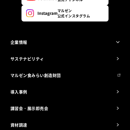
マルゼン
公式インスタグラム
企業情報
1ページでわかるマルゼン
サステナビリティ
マルゼンについて
会社組織
マルゼン食みらい創造財団
会社の経歴
導入事例
製品の開発
納入実績例
講習会・展示即売会
事業所一覧
資材調達