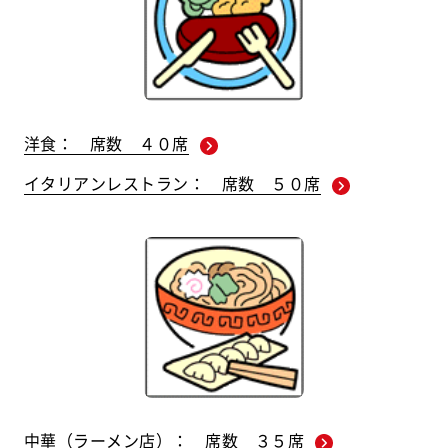
洋食： 席数 ４０席
イタリアンレストラン： 席数 ５０席
中華（ラーメン店）： 席数 ３５席