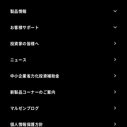
製品情報
売れ筋5つ星製品
お客様サポート
カタログ一覧
厨房設計・施工のご相談（無料）
電気・ガス別厨房機器
投資家の皆様へ
コンサルテーションのご案内
アフターサービスお問合せ先
ニュース
スチコン使いこなし講座
中小企業省力化投資補助金
海外出店をご検討のお客様へ
栄養士のお悩み解決室
新製品コーナーのご案内
マルゼンブログ
個人情報保護方針