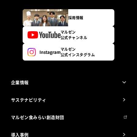
採用情報
マルゼン
公式チャンネル
マルゼン
公式インスタグラム
企業情報
1ページでわかるマルゼン
サステナビリティ
マルゼンについて
会社組織
マルゼン食みらい創造財団
会社の経歴
導入事例
製品の開発