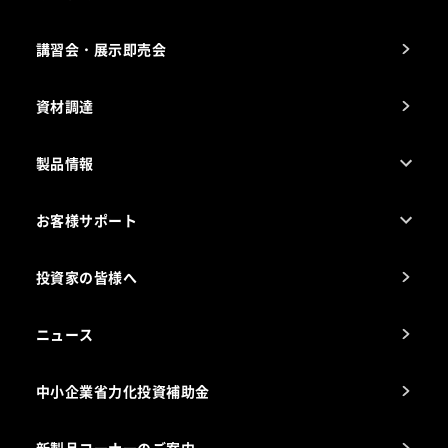
納入実績例
講習会・展示即売会
事業所一覧
資材調達
製品情報
売れ筋5つ星製品
お客様サポート
カタログ一覧
厨房設計・施工のご相談（無料）
電気・ガス別厨房機器
投資家の皆様へ
コンサルテーションのご案内
アフターサービスお問合せ先
ニュース
スチコン使いこなし講座
中小企業省力化投資補助金
海外出店をご検討のお客様へ
栄養士のお悩み解決室