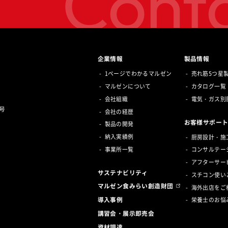
Conta
企業情報
製品情報
1ページでわかるマルゼン
売れ筋5つ星
マルゼンについて
カタログ一覧
会社組織
電気・ガス別
号
会社の経歴
お客様サポー
製品の開発
納入実績例
厨房設計・施
事業所一覧
コンサルテー
アフターサー
サステナビリティ
スチコン使い
マルゼン食みらい創造財団
海外出店をご
導入事例
栄養士のお悩
講習会・展示即売会
資材調達