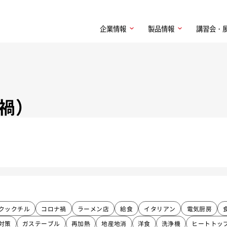
企業情報
製品情報
講習会・
禍）
クックチル
コロナ禍
ラーメン店
給食
イタリアン
電気厨房
対策
ガステーブル
再加熱
地産地消
洋食
洗浄機
ヒートトッ