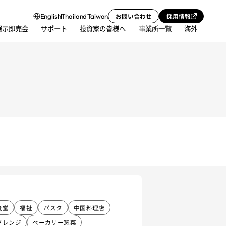
お問い合わせ
採用情報
English
Thailand
Taiwan
展示即売会
サポート
投資家の皆様へ
事業所一覧
海外
食堂
福祉
パスタ
中国料理店
プレンジ
ベーカリー惣菜