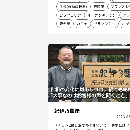
学校(食物調理科)
殺菌庫
フランスレ
ピッツェリア
オープンキッチン
グリ
観光業
カフェ
サラマンダー
オザ
紀伊乃国屋
2023.02
スチコン2台を温度帯で使い分け。 客室にはフ