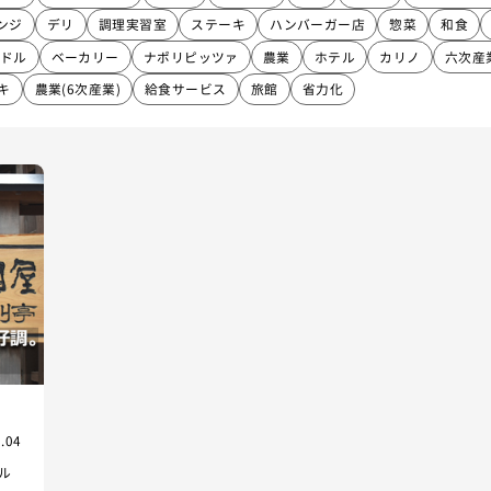
ンジ
デリ
調理実習室
ステーキ
ハンバーガー店
惣菜
和食
ドル
ベーカリー
ナポリピッツァ
農業
ホテル
カリノ
六次産
キ
農業(6次産業)
給食サービス
旅館
省力化
.04
ル