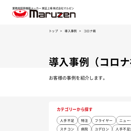
業務用厨房機器メーカー 東証上場
株式会社マルゼン
トップ
導入事例
コロナ禍
導入事例（コロナ
お客様の事例を紹介します。
カテゴリーから探す
人手不足
特注
フライヤー
ニュー
スチコン
病院
ユデロン
人手不足