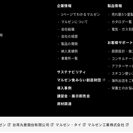
企業情報
製品情報
1ページでわかるマルゼン
売れ筋5つ星
マルゼンについて
カタログ一覧
会社組織
電気・ガス別
号
会社の経歴
お客様サポー
製品の開発
納入実績例
厨房設計・施
事業所一覧
コンサルテー
アフターサー
サステナビリティ
スチコン使い
マルゼン食みらい創造財団
海外出店をご
導入事例
栄養士のお悩
講習会・展示即売会
資材調達
ゼン
台湾丸善股份有限公司
マルゼン・タイ
マルゼン工業株式会社