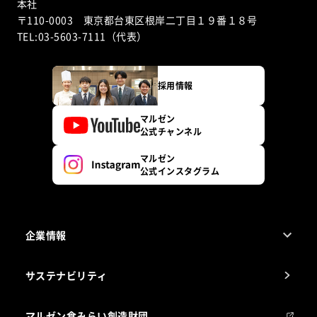
本社
〒110-0003 東京都台東区根岸二丁目１９番１８号
TEL:03-5603-7111（代表）
採用情報
マルゼン
公式チャンネル
マルゼン
公式インスタグラム
企業情報
1ページでわかるマルゼン
サステナビリティ
マルゼンについて
会社組織
マルゼン食みらい創造財団