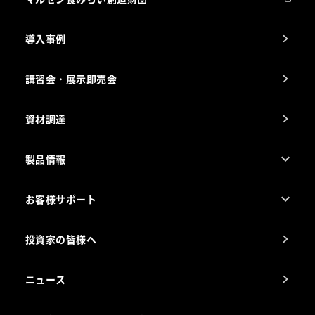
会社の経歴
導入事例
製品の開発
納入実績例
講習会・展示即売会
事業所一覧
資材調達
製品情報
売れ筋5つ星製品
お客様サポート
カタログ一覧
厨房設計・施工のご相談（無料）
電気・ガス別厨房機器
投資家の皆様へ
コンサルテーションのご案内
アフターサービスお問合せ先
ニュース
スチコン使いこなし講座