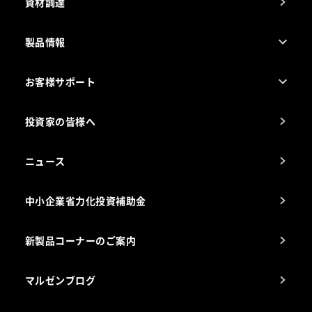
資材調達
製品情報
売れ筋5つ星製品
お客様サポート
カタログ一覧
厨房設計・施工のご相談（無料）
電気・ガス別厨房機器
投資家の皆様へ
コンサルテーションのご案内
アフターサービスお問合せ先
ニュース
スチコン使いこなし講座
中小企業省力化投資補助金
海外出店をご検討のお客様へ
栄養士のお悩み解決室
新製品コーナーのご案内
マルゼンブログ