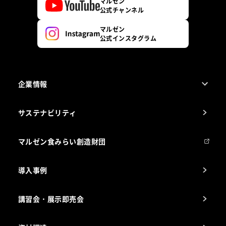
マルゼン
公式チャンネル
マルゼン
公式インスタグラム
企業情報
1ページでわかるマルゼン
サステナビリティ
マルゼンについて
会社組織
マルゼン食みらい創造財団
会社の経歴
導入事例
製品の開発
納入実績例
講習会・展示即売会
事業所一覧