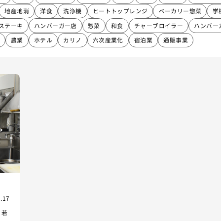
地産地消
洋食
洗浄機
ヒートトップレンジ
ベーカリー惣菜
学
ステーキ
ハンバーガー店
惣菜
和食
チャーブロイラー
ハンバー
農業
ホテル
カリノ
六次産業化
宿泊業
通販事業
.17
 若