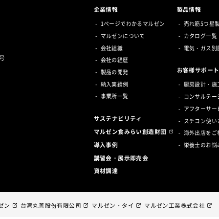
企業情報
製品情報
1ページでわかるマルゼン
売れ筋5つ星
マルゼンについて
カタログ一覧
会社組織
電気・ガス別
号
会社の経歴
お客様サポー
製品の開発
納入実績例
厨房設計・施
事業所一覧
コンサルテー
アフターサー
サステナビリティ
スチコン使い
マルゼン食みらい創造財団
海外出店をご
導入事例
栄養士のお悩
講習会・展示即売会
資材調達
ゼン
台湾丸善股份有限公司
マルゼン・タイ
マルゼン工業株式会社