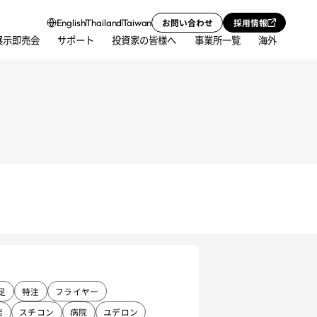
お問い合わせ
採用情報
English
Thailand
Taiwan
展示即売会
サポート
投資家の皆様へ
事業所一覧
海外
足
特注
フライヤー
店
スチコン
病院
ユデロン