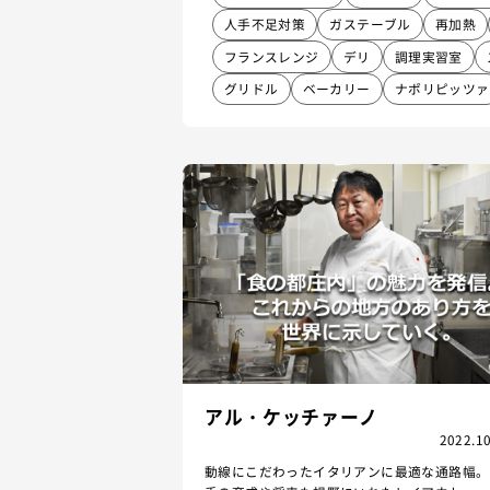
人手不足対策
ガステーブル
再加熱
フランスレンジ
デリ
調理実習室
グリドル
ベーカリー
ナポリピッツァ
アル・ケッチァーノ
2022.10
動線にこだわったイタリアンに最適な通路幅。