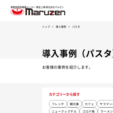
業務用厨房機器メーカー 東証上場
株式会社マルゼン
トップ
導入事例
パスタ
導入事例（パスタ
お客様の事例を紹介します。
カテゴリーから探す
フレンチ
観光業
カフェ
サラマン
ニュークックチル
コロナ禍
ラーメン