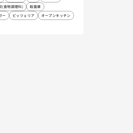
校(食物調理科)
殺菌庫
ガー
ピッツェリア
オープンキッチン