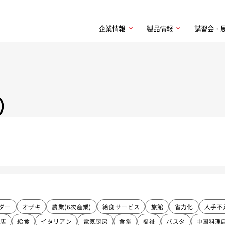
企業情報
製品情報
講習会・
）
ダー
オザキ
農業(6次産業)
給食サービス
旅館
省力化
人手不
店
給食
イタリアン
電気厨房
食堂
福祉
パスタ
中国料理