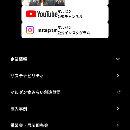
マルゼン
公式チャンネル
マルゼン
公式インスタグラム
企業情報
1ページでわかるマルゼン
サステナビリティ
マルゼンについて
会社組織
マルゼン食みらい創造財団
会社の経歴
導入事例
製品の開発
納入実績例
講習会・展示即売会
事業所一覧