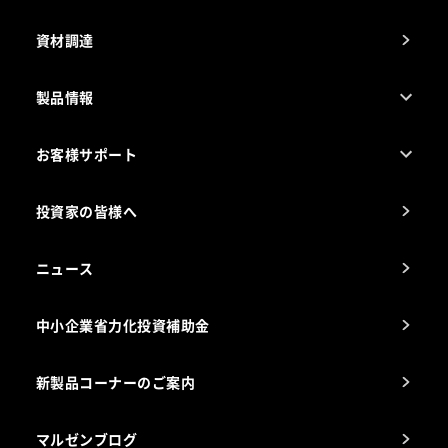
資材調達
製品情報
売れ筋5つ星製品
お客様サポート
カタログ一覧
厨房設計・施工のご相談（無料）
電気・ガス別厨房機器
投資家の皆様へ
コンサルテーションのご案内
アフターサービスお問合せ先
ニュース
スチコン使いこなし講座
中小企業省力化投資補助金
海外出店をご検討のお客様へ
栄養士のお悩み解決室
新製品コーナーのご案内
マルゼンブログ