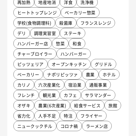
再加熱
地産地消
洋食
洗浄機
ヒートトップレンジ
ベーカリー惣菜
学校(食物調理科)
殺菌庫
フランスレンジ
デリ
調理実習室
ステーキ
ハンバーガー店
惣菜
和食
チャーブロイラー
ハンバーガー
ピッツェリア
オープンキッチン
グリドル
ベーカリー
ナポリピッツァ
農業
ホテル
カリノ
六次産業化
宿泊業
通販事業
フレンチ
観光業
カフェ
サラマンダー
オザキ
農業(6次産業)
給食サービス
旅館
省力化
人手不足
特注
フライヤー
ニュークックチル
コロナ禍
ラーメン店