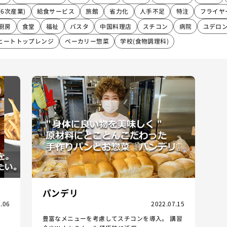
(6次産業)
給食サービス
旅館
省力化
人手不足
特注
フライヤ
厨房
食堂
福祉
パスタ
中国料理店
スチコン
病院
ユデロ
ヒートトップレンジ
ベーカリー惣菜
学校(食物調理科)
パンデリ
.06
2022.07.15
豊富なメニューを考慮してスチコンを導入。 講習