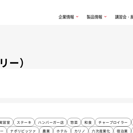
企業情報
製品情報
講習会・
リー）
実習室
ステーキ
ハンバーガー店
惣菜
和食
チャーブロイラー
ー
ナポリピッツァ
農業
ホテル
カリノ
六次産業化
宿泊業