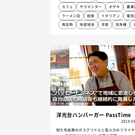
カフェ
サラマンダー
オザキ
農業
ラーメン店
給食
イタリアン
電気
再加熱
地産地消
洋食
洗浄機
洋光台ハンバーガー PassTime
2024.03
耐久性抜群のガスグリドルと高火力のフライヤ