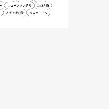
ー
ニュークックチル
コロナ禍
ン
人手不足対策
ガステーブル