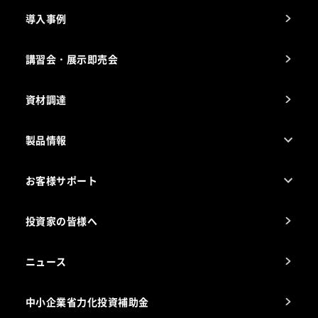
導入事例
製品の開発
納入実績例
講習会・展示即売会
事業所一覧
資材調達
製品情報
売れ筋5つ星製品
お客様サポート
カタログ一覧
厨房設計・施工のご相談（無料）
電気・ガス別厨房機器
投資家の皆様へ
コンサルテーションのご案内
アフターサービスお問合せ先
ニュース
スチコン使いこなし講座
中小企業省力化投資補助金
海外出店をご検討のお客様へ