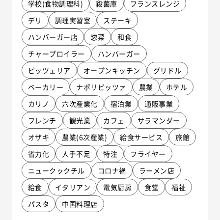
学校(食物調理科)
殺菌庫
フランスレンジ
デリ
調理実習室
ステーキ
ハンバーガー店
惣菜
和食
チャーブロイラー
ハンバーガー
ピッツェリア
オープンキッチン
グリドル
ベーカリー
ナポリピッツァ
農業
ホテル
カリノ
六次産業化
宿泊業
通販事業
フレンチ
観光業
カフェ
サラマンダー
オザキ
農業(6次産業)
給食サービス
旅館
省力化
人手不足
特注
フライヤー
ニュークックチル
コロナ禍
ラーメン店
給食
イタリアン
電気厨房
食堂
福祉
パスタ
中国料理店