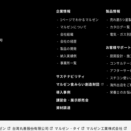
企業情報
製品情報
1ページでわかるマルゼン
売れ筋5つ星
マルゼンについて
カタログ一覧
会社組織
電気・ガス別
号
会社の経歴
お客様サポー
製品の開発
納入実績例
厨房設計・施
事業所一覧
コンサルテー
アフターサー
サステナビリティ
スチコン使い
マルゼン食みらい創造財団
海外出店をご
導入事例
栄養士のお悩
講習会・展示即売会
資材調達
ゼン
台湾丸善股份有限公司
マルゼン・タイ
マルゼン工業株式会社