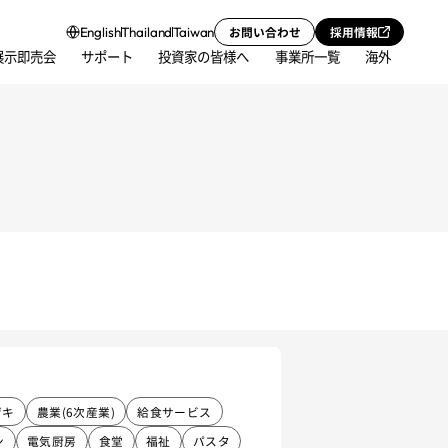
お問い合わせ
採用情報
English
Thailand
Taiwan
展示即売会
サポート
投資家の皆様へ
事業所一覧
海外
ザキ
農業(6次産業)
給食サービス
ン
電気厨房
食堂
福祉
パスタ