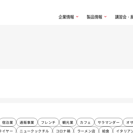
企業情報
製品情報
講習会・
宿泊業
通販事業
フレンチ
観光業
カフェ
サラマンダー
オ
ライヤー
ニュークックチル
コロナ禍
ラーメン店
給食
イタリア