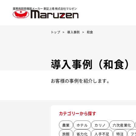
業務用厨房機器メーカー 東証上場
株式会社マルゼン
トップ
導入事例
和食
導入事例（和食）
お客様の事例を紹介します。
カテゴリーから探す
農業
ホテル
カリノ
六次産業化
旅館
省力化
人手不足
特注
フ