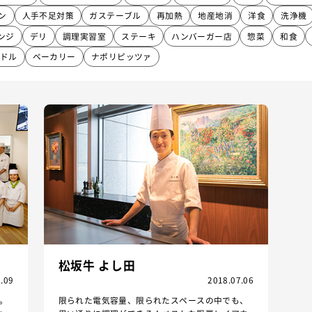
ン
人手不足対策
ガステーブル
再加熱
地産地消
洋食
洗浄機
ンジ
デリ
調理実習室
ステーキ
ハンバーガー店
惣菜
和食
ドル
ベーカリー
ナポリピッツァ
松坂牛 よし田
.09
2018.07.06
。
限られた電気容量、限られたスペースの中でも、