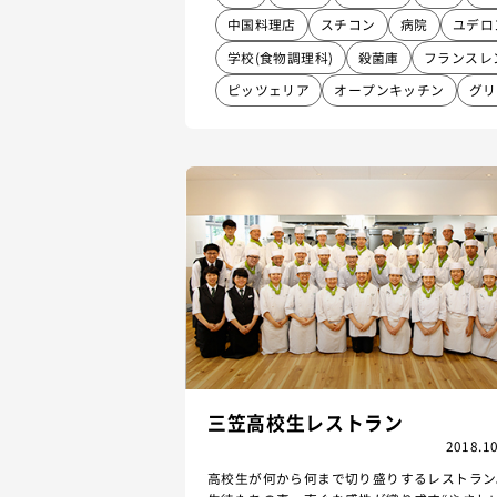
中国料理店
スチコン
病院
ユデロ
学校(食物調理科)
殺菌庫
フランスレ
ピッツェリア
オープンキッチン
グリ
三笠高校生レストラン
2018.10
高校生が何から何まで切り盛りするレストラン