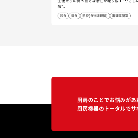
生徒たちの真っ直ぐな感性が織り成す“やさし
味”。
和食
洋食
学校(食物調理科)
調理実習室
厨房のことでお悩みがあ
厨房機器のトータルでサ