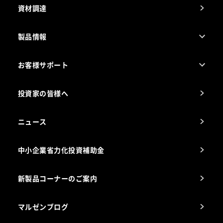
資材調達
製品情報
売れ筋5つ星製品
お客様サポート
カタログ一覧
厨房設計・施工のご相談（無料）
電気・ガス別厨房機器
投資家の皆様へ
コンサルテーションのご案内
アフターサービスお問合せ先
ニュース
スチコン使いこなし講座
中小企業省力化投資補助金
海外出店をご検討のお客様へ
栄養士のお悩み解決室
新製品コーナーのご案内
マルゼンブログ