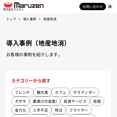
お問い合わせ
株式会社マルゼン
トップ
導入事例
地産地消
導入事例（地産地消）
お客様の事例を紹介します。
カテゴリーから探す
フレンチ
観光業
カフェ
サラマンダー
オザキ
農業(6次産業)
給食サービス
旅館
省力化
人手不足
特注
フライヤー