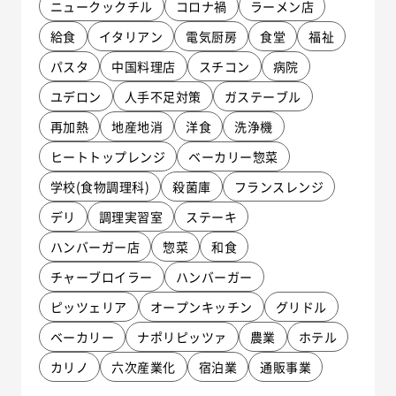
ニュークックチル
コロナ禍
ラーメン店
給食
イタリアン
電気厨房
食堂
福祉
パスタ
中国料理店
スチコン
病院
ユデロン
人手不足対策
ガステーブル
再加熱
地産地消
洋食
洗浄機
ヒートトップレンジ
ベーカリー惣菜
学校(食物調理科)
殺菌庫
フランスレンジ
デリ
調理実習室
ステーキ
ハンバーガー店
惣菜
和食
チャーブロイラー
ハンバーガー
ピッツェリア
オープンキッチン
グリドル
ベーカリー
ナポリピッツァ
農業
ホテル
カリノ
六次産業化
宿泊業
通販事業