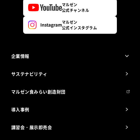
マルゼン
公式チャンネル
マルゼン
公式インスタグラム
企業情報
1ページでわかるマルゼン
サステナビリティ
マルゼンについて
会社組織
マルゼン食みらい創造財団
会社の経歴
導入事例
製品の開発
納入実績例
講習会・展示即売会
事業所一覧