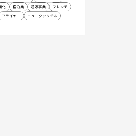
業化
宿泊業
通販事業
フレンチ
フライヤー
ニュークックチル