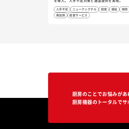
を導入。 人手不足対策と適温提供を実現。
人手不足
ニュークックチル
給食
福祉
病院
再加熱
給食サービス
厨房のことでお悩みがあ
厨房機器のトータルでサ