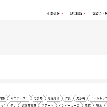
企業情報
製品情報
講習会・
対策
ガステーブル
再加熱
地産地消
洋食
洗浄機
ヒートトッ
ンジ
デリ
調理実習室
ステーキ
ハンバーガー店
惣菜
和食