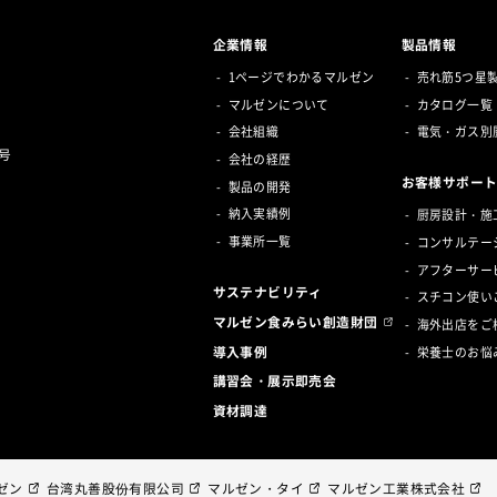
企業情報
製品情報
1ページでわかるマルゼン
売れ筋5つ星
マルゼンについて
カタログ一覧
会社組織
電気・ガス別
号
会社の経歴
お客様サポー
製品の開発
納入実績例
厨房設計・施
事業所一覧
コンサルテー
アフターサー
サステナビリティ
スチコン使い
マルゼン食みらい創造財団
海外出店をご
導入事例
栄養士のお悩
講習会・展示即売会
資材調達
ゼン
台湾丸善股份有限公司
マルゼン・タイ
マルゼン工業株式会社