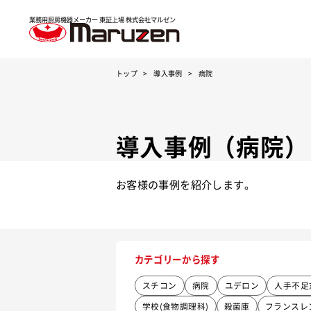
業務用厨房機器メーカー 東証上場
株式会社マルゼン
トップ
導入事例
病院
導入事例（病院）
お客様の事例を紹介します。
カテゴリーから探す
スチコン
病院
ユデロン
人手不足
学校(食物調理科)
殺菌庫
フランスレ