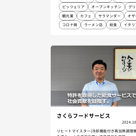
ピッツェリア
オープンキッチン
グリ
観光業
カフェ
サラマンダー
オザ
コロナ禍
ラーメン店
給食
イタリ
さくらフードサービス
2024.10
リヒートマイスター(冷却機能付き再加熱調理機