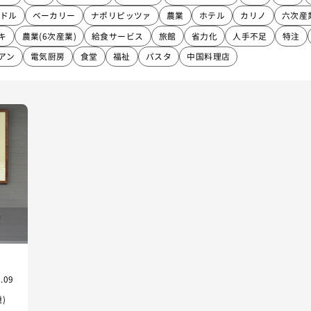
ドル
ベーカリー
ナポリピッツァ
農業
ホテル
カリノ
六次産
キ
農業(6次産業)
給食サービス
旅館
省力化
人手不足
特注
アン
電気厨房
食堂
福祉
パスタ
中国料理店
.09
)