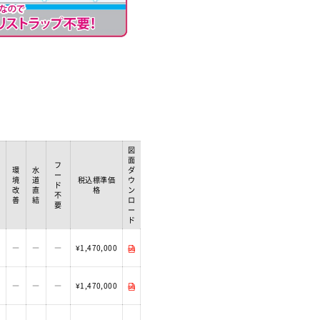
図
面
フ
環
水
ダ
ー
境
道
税込標準価
ウ
ド
改
直
格
ン
不
善
結
ロ
要
ー
ド
―
―
―
¥1,470,000
―
―
―
¥1,470,000