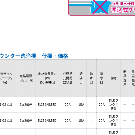
ウンター洗浄機 仕様・価格
器
除
洗浄サイク
定格消費電力
必要手
給
給
排
定格電源
具
湿
ル(ラック/
(W)
元開閉
湯
水
水
備考
(50/60Hz)
洗
機
時)
(50/60Hz)
器容量
口
口
口
浄
能
貯湯タ
1/36/18
3φ200V
5,350/5,550
20A
15A
-
20A
ンク内
―
―
蔵型
貯湯タ
1/36/18
3φ200V
5,350/5,550
20A
15A
-
20A
ンク内
―
―
蔵型
貯湯タ