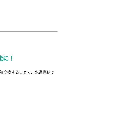
。
能に！
熱交換することで、水道直結で