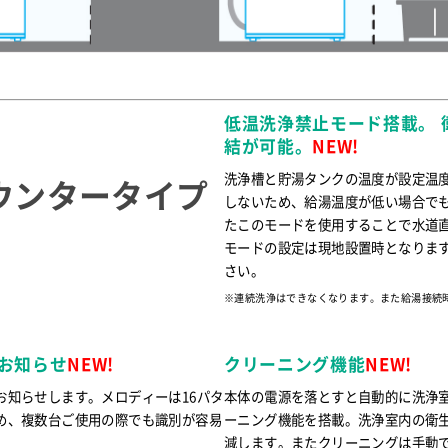
低温洗浄禁止モード搭載。 
結が可能。
NEW!
洗浄槽と貯湯タンクの温度が設定温
ウンタータイプ
しないため、給湯温度が低い場合で
たこのモードを使用することで水道
モードの設定は現地設置時となりま
さい。
※連続洗浄はできなくなります。また給湯接続
お知らせ
NEW!
クリーニング機能
NEW!
お知らせします。メロディーは16パタ
本体の電源を落とすと自動的に洗浄
め、複数台ご使用の際でも識別が容易
ーニング機能を搭載。洗浄室内の衛
減します。またクリーニングは手動