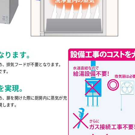
なります。
め、排気フードが不要となります。
です。
を実現。
め、扉を開けた際に厨房内に蒸気が充
現します。