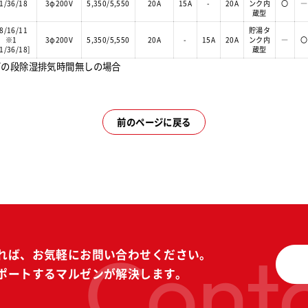
1/36/18
3φ200V
5,350/5,550
20A
15A
-
20A
ンク内
〇
―
蔵型
8/16/11
貯湯タ
※1
3φ200V
5,350/5,550
20A
-
15A
20A
ンク内
―
〇
51/36/18]
蔵型
下の段除湿排気時間無しの場合
前のページに戻る
Conta
れば、
お気軽にお問い合わせください。
ポートする
マルゼンが解決します。