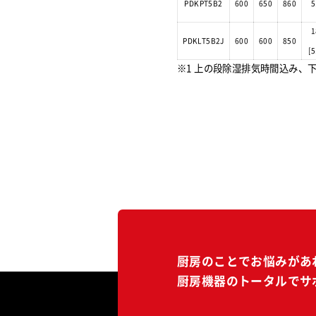
PDKPT5B2
600
650
860
5
1
PDKLT5B2J
600
600
850
[
※1 上の段除湿排気時間込み、
厨房のことでお悩みがあ
厨房機器のトータルでサ