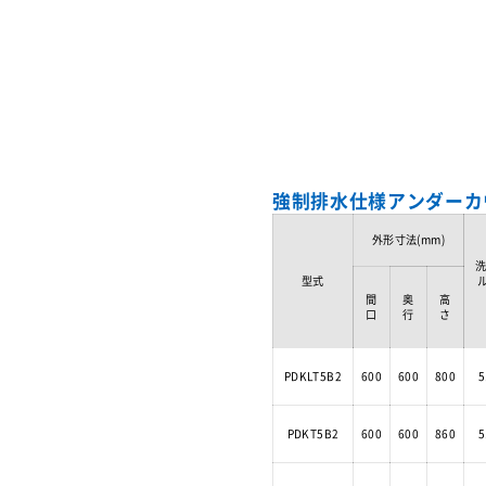
強制排水仕様アンダーカ
外形寸法(mm)
型式
間
奥
高
口
行
さ
PDKLT5B2
600
600
800
5
PDKT5B2
600
600
860
5