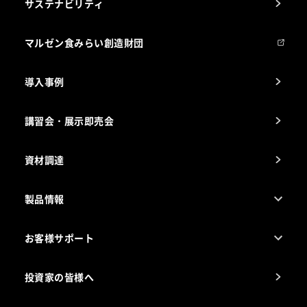
サステナビリティ
マルゼンについて
会社組織
マルゼン食みらい創造財団
会社の経歴
導入事例
製品の開発
納入実績例
講習会・展示即売会
事業所一覧
資材調達
製品情報
売れ筋5つ星製品
お客様サポート
カタログ一覧
厨房設計・施工のご相談（無料）
電気・ガス別厨房機器
投資家の皆様へ
コンサルテーションのご案内