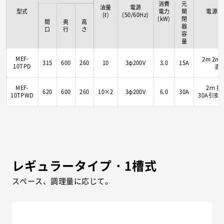
消費
元
油量
電源
型式
電力
開
電源コ
(ℓ)
(50/60Hz)
(kW)
閉
間
奥
高
器
口
行
さ
容
量
MEF-
2m 2m
315
600
260
10
3φ200V
3.0
15A
10TPD
直
MEF-
2ｍ 接
620
600
260
10×2
3φ200V
6.0
30A
10TPWD
30A引掛
レギュラータイプ・1槽式
スペース、調理量に応じて。