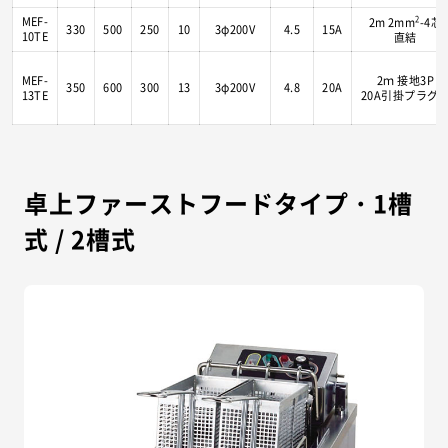
MEF-
2
2m 2mm
-4芯
330
500
250
10
3φ200V
4.5
15A
10TE
直結
MEF-
2ｍ 接地3P
350
600
300
13
3φ200V
4.8
20A
13TE
20A引掛プラグ
卓上ファーストフードタイプ・1槽
式 / 2槽式