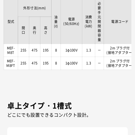
必
外形寸法(mm)
要
手
油
消費
元
電源
型式
量
電力
開
電源コード
(50/60Hz)
(ℓ)
(kW)
閉
間
奥
高
器
口
行
さ
容
量
MEF-
2m プラグ付
255
475
195
8
1φ100V
1.3
－
M8T
(接地アダプター)
MEF-
2m プラグ付
255
475
195
8
1φ100V
1.3
－
M8FT
(接地アダプター)
卓上タイプ・1槽式
どこにでも設置できるコンパクト設計。