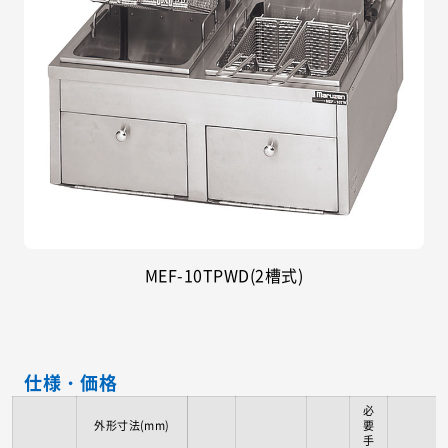
MEF-10TPWD(2槽式)
仕様・価格
必
外形寸法(mm)
要
手