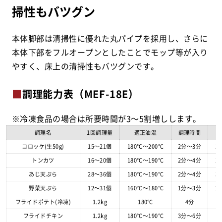
掃性もバツグン
本体脚部は清掃性に優れた丸パイプを採用し、さらに
本体下部をフルオープンとしたことでモップ等が入り
やすく、床上の清掃性もバツグンです。
■
調理能力表（MEF-18E）
※冷凍食品の場合は所要時間が3～5割増しします。
調理名
1回調理量
適正油温
調理時間
コロッケ(生50g)
15～21個
180℃～200℃
2分～3分
2
トンカツ
16～20個
180℃～190℃
2分～4分
2
あじ天ぷら
28～36個
180℃～190℃
2分～4分
3
野菜天ぷら
12～31個
160℃～180℃
1分～3分
2
フライドポテト(冷凍)
1.2kg
180℃
4分
フライドチキン
1.2kg
180℃～190℃
3分～6分