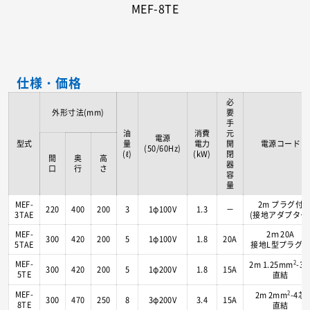
MEF-8TE
仕様・価格
必
外形寸法(mm)
要
手
油
消費
元
電源
型式
量
電力
開
電源コード
(50/60Hz)
(ℓ)
(kW)
閉
間
奥
高
器
口
行
さ
容
量
MEF-
2m プラグ付
220
400
200
3
1φ100V
1.3
－
3TAE
(接地アダプター
MEF-
2ｍ 20A
300
420
200
5
1φ100V
1.8
20A
5TAE
接地L型プラグ
MEF-
2
2m 1.25mm
-3
300
420
200
5
1φ200V
1.8
15A
5TE
直結
MEF-
2
2m 2mm
-4芯
300
470
250
8
3φ200V
3.4
15A
8TE
直結