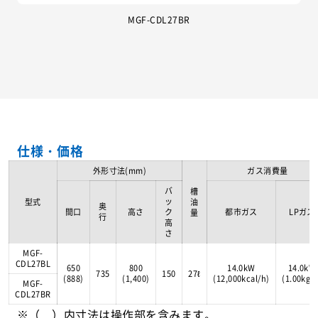
MGF-CDL27BR
仕様・価格
外形寸法(mm)
ガス消費量
バ
槽
ッ
型式
油
奥
間口
高さ
ク
都市ガス
LPガス
量
行
高
さ
MGF-
CDL27BL
650
800
14.0kW
14.0kW
735
150
27ℓ
(888)
(1,400)
(12,000kcal/h)
(1.00kg/
MGF-
CDL27BR
※（ ）内寸法は操作部を含みます。