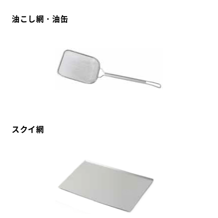
油こし網・油缶
スクイ網