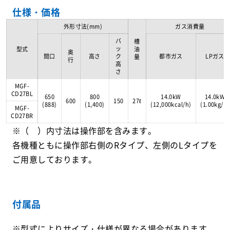
仕様・価格
外形寸法(mm)
ガス消費量
バ
槽
ッ
型式
油
奥
間口
高さ
ク
都市ガス
LPガス
量
行
高
さ
MGF-
CD27BL
650
800
14.0kW
14.0kW
600
150
27ℓ
(888)
(1,400)
(12,000kcal/h)
(1.00kg/h)
MGF-
CD27BR
※（ ）内寸法は操作部を含みます。
各機種ともに操作部右側のRタイプ、左側のLタイプを
ご用意しております。
付属品
※型式によりサイズ・仕様が異なる場合があります。