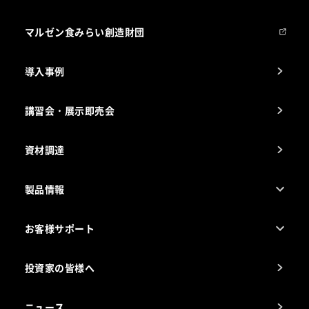
マルゼンについて
会社組織
マルゼン食みらい創造財団
会社の経歴
導入事例
製品の開発
納入実績例
講習会・展示即売会
事業所一覧
資材調達
製品情報
売れ筋5つ星製品
お客様サポート
カタログ一覧
厨房設計・施工のご相談（無料）
電気・ガス別厨房機器
投資家の皆様へ
コンサルテーションのご案内
アフターサービスお問合せ先
ニュース