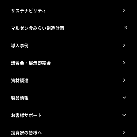
1ページでわかるマルゼン
サステナビリティ
マルゼンについて
会社組織
マルゼン食みらい創造財団
会社の経歴
導入事例
製品の開発
納入実績例
講習会・展示即売会
事業所一覧
資材調達
製品情報
売れ筋5つ星製品
お客様サポート
カタログ一覧
厨房設計・施工のご相談（無料）
電気・ガス別厨房機器
投資家の皆様へ