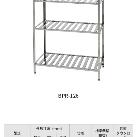
BPR-126
外形寸法（ｍｍ）
図面
標準価格
型式
仕様
ダウンロ
(税抜)