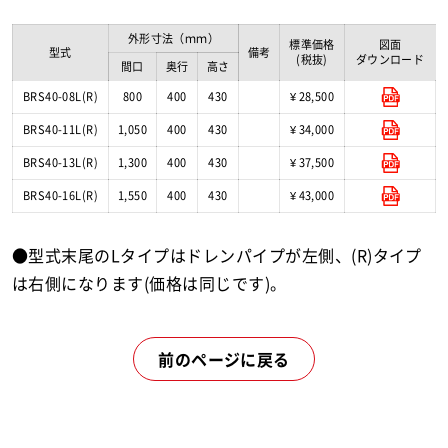
外形寸法（ｍｍ）
標準価格
図面
型式
備考
(税抜)
ダウンロード
間口
奥行
高さ
BRS40-08L(R)
800
400
430
¥ 28,500
BRS40-11L(R)
1,050
400
430
¥ 34,000
BRS40-13L(R)
1,300
400
430
¥ 37,500
BRS40-16L(R)
1,550
400
430
¥ 43,000
●型式末尾のLタイプはドレンパイプが左側、(R)タイプ
は右側になります(価格は同じです)。
前のページに戻る