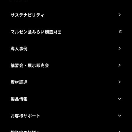
1ページでわかるマルゼン
サステナビリティ
マルゼンについて
会社組織
マルゼン食みらい創造財団
会社の経歴
導入事例
製品の開発
納入実績例
講習会・展示即売会
事業所一覧
資材調達
製品情報
売れ筋5つ星製品
お客様サポート
カタログ一覧
厨房設計・施工のご相談（無料）
電気・ガス別厨房機器