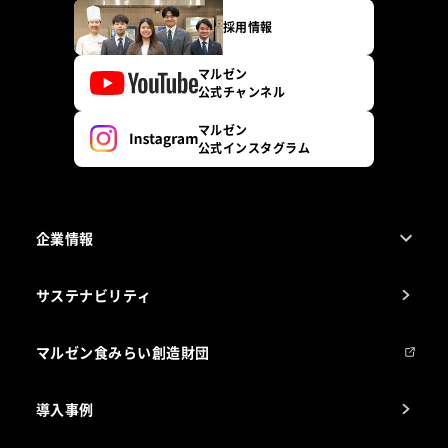
採用情報
マルゼン
公式チャンネル
マルゼン
公式インスタグラム
企業情報
1ページでわかるマルゼン
サステナビリティ
マルゼンについて
会社組織
マルゼン食みらい創造財団
会社の経歴
導入事例
製品の開発
納入実績例