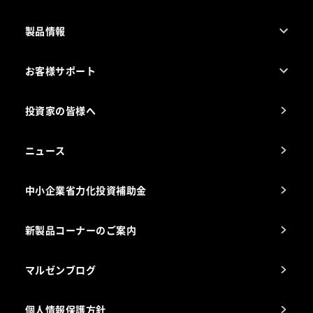
製品情報
売れ筋5つ星製品
お客様サポート
カタログ一覧
厨房設計・施工のご相談（無料）
電気・ガス別厨房機器
投資家の皆様へ
コンサルテーションのご案内
アフターサービスお問合せ先
ニュース
スチコン使いこなし講座
中小企業省力化投資補助金
海外出店をご検討のお客様へ
栄養士のお悩み解決室
新製品コーナーのご案内
マルゼンブログ
個人情報保護方針