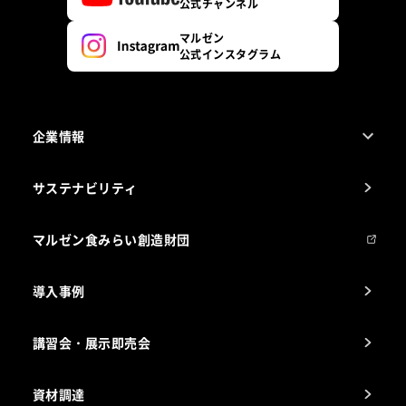
公式チャンネル
マルゼン
公式インスタグラム
企業情報
1ページでわかるマルゼン
サステナビリティ
マルゼンについて
会社組織
マルゼン食みらい創造財団
会社の経歴
導入事例
製品の開発
納入実績例
講習会・展示即売会
事業所一覧
資材調達