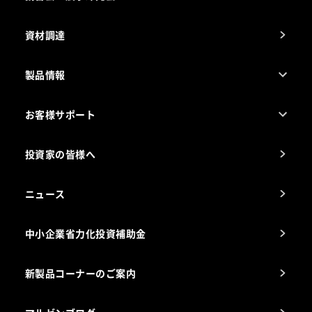
事業所一覧
資材調達
製品情報
売れ筋5つ星製品
お客様サポート
カタログ一覧
厨房設計・施工のご相談（無料）
電気・ガス別厨房機器
投資家の皆様へ
コンサルテーションのご案内
アフターサービスお問合せ先
ニュース
スチコン使いこなし講座
中小企業省力化投資補助金
海外出店をご検討のお客様へ
栄養士のお悩み解決室
新製品コーナーのご案内