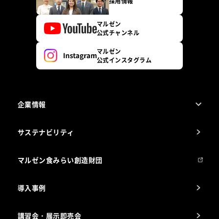
採用情報
マルゼン
公式チャンネル
マルゼン
公式インスタグラム
企業情報
1ページでわかるマルゼン
サステナビリティ
マルゼンについて
会社組織
マルゼン食みらい創造財団
会社の経歴
導入事例
製品の開発
納入実績例
講習会・展示即売会