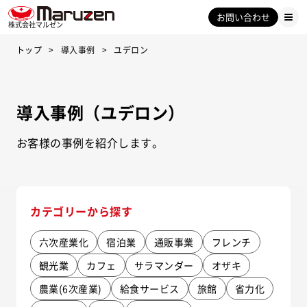
お問い合わせ
株式会社マルゼン
トップ
導入事例
ユデロン
導入事例（ユデロン）
お客様の事例を紹介します。
カテゴリーから探す
六次産業化
宿泊業
通販事業
フレンチ
観光業
カフェ
サラマンダー
オザキ
農業(6次産業)
給食サービス
旅館
省力化