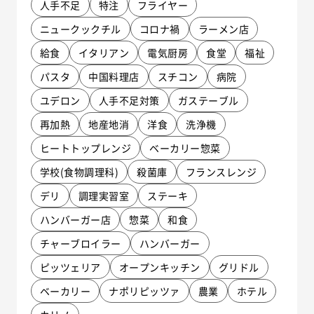
人手不足
特注
フライヤー
ニュークックチル
コロナ禍
ラーメン店
給食
イタリアン
電気厨房
食堂
福祉
パスタ
中国料理店
スチコン
病院
ユデロン
人手不足対策
ガステーブル
再加熱
地産地消
洋食
洗浄機
ヒートトップレンジ
ベーカリー惣菜
学校(食物調理科)
殺菌庫
フランスレンジ
デリ
調理実習室
ステーキ
ハンバーガー店
惣菜
和食
チャーブロイラー
ハンバーガー
ピッツェリア
オープンキッチン
グリドル
ベーカリー
ナポリピッツァ
農業
ホテル