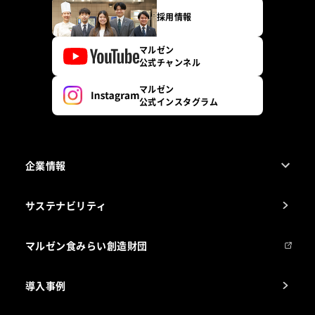
採用情報
マルゼン
公式チャンネル
マルゼン
公式インスタグラム
企業情報
1ページでわかるマルゼン
サステナビリティ
マルゼンについて
会社組織
マルゼン食みらい創造財団
会社の経歴
導入事例
製品の開発
納入実績例