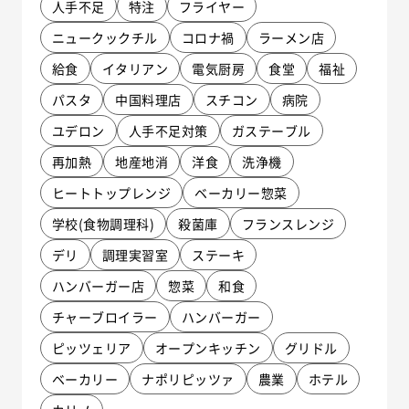
人手不足
特注
フライヤー
ニュークックチル
コロナ禍
ラーメン店
給食
イタリアン
電気厨房
食堂
福祉
パスタ
中国料理店
スチコン
病院
ユデロン
人手不足対策
ガステーブル
再加熱
地産地消
洋食
洗浄機
ヒートトップレンジ
ベーカリー惣菜
学校(食物調理科)
殺菌庫
フランスレンジ
デリ
調理実習室
ステーキ
ハンバーガー店
惣菜
和食
チャーブロイラー
ハンバーガー
ピッツェリア
オープンキッチン
グリドル
ベーカリー
ナポリピッツァ
農業
ホテル