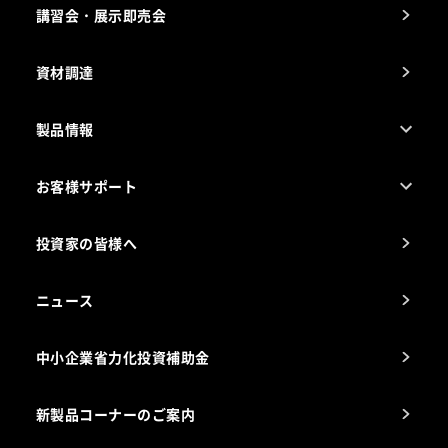
講習会・展示即売会
事業所一覧
資材調達
製品情報
売れ筋5つ星製品
お客様サポート
カタログ一覧
厨房設計・施工のご相談（無料）
電気・ガス別厨房機器
投資家の皆様へ
コンサルテーションのご案内
アフターサービスお問合せ先
ニュース
スチコン使いこなし講座
中小企業省力化投資補助金
海外出店をご検討のお客様へ
栄養士のお悩み解決室
新製品コーナーのご案内