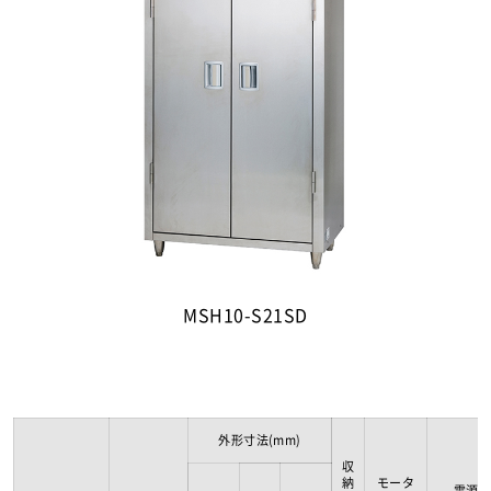
MSH10-S21SD
外形寸法(mm)
収
納
モータ
電源