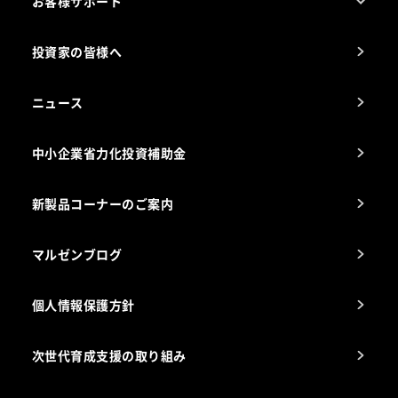
お客様サポート
カタログ一覧
厨房設計・施工のご相談（無料）
電気・ガス別厨房機器
投資家の皆様へ
コンサルテーションのご案内
アフターサービスお問合せ先
ニュース
スチコン使いこなし講座
中小企業省力化投資補助金
海外出店をご検討のお客様へ
栄養士のお悩み解決室
新製品コーナーのご案内
マルゼンブログ
個人情報保護方針
次世代育成支援の取り組み