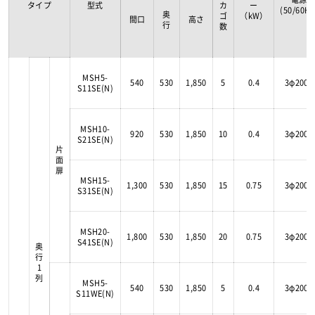
タイプ
型式
カ
ー
(50/60Hz
奥
ゴ
（kW）
間口
高さ
行
数
MSH5-
540
530
1,850
5
0.4
3φ200V
S11SE(N)
MSH10-
920
530
1,850
10
0.4
3φ200V
S21SE(N)
片
面
扉
MSH15-
1,300
530
1,850
15
0.75
3φ200V
S31SE(N)
MSH20-
1,800
530
1,850
20
0.75
3φ200V
S41SE(N)
奥
行
1
列
MSH5-
540
530
1,850
5
0.4
3φ200V
S11WE(N)