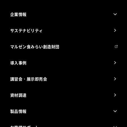
企業情報
1ページでわかるマルゼン
サステナビリティ
マルゼンについて
会社組織
マルゼン食みらい創造財団
会社の経歴
導入事例
製品の開発
納入実績例
講習会・展示即売会
事業所一覧
資材調達
製品情報
売れ筋5つ星製品