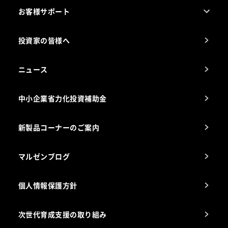
売れ筋5つ星製品
お客様サポート
カタログ一覧
厨房設計・施工のご相談（無料）
電気・ガス別厨房機器
投資家の皆様へ
コンサルテーションのご案内
アフターサービスお問合せ先
ニュース
スチコン使いこなし講座
中小企業省力化投資補助金
海外出店をご検討のお客様へ
栄養士のお悩み解決室
新製品コーナーのご案内
マルゼンブログ
個人情報保護方針
次世代育成支援の取り組み