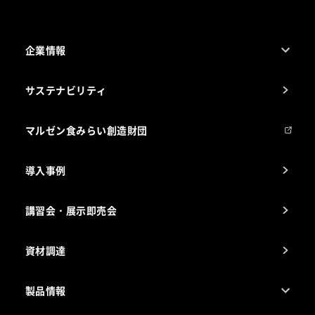
企業情報
1ページでわかるマルゼン
サステナビリティ
マルゼンについて
会社組織
マルゼン食みらい創造財団
会社の経歴
導入事例
製品の開発
納入実績例
講習会・展示即売会
事業所一覧
資材調達
製品情報