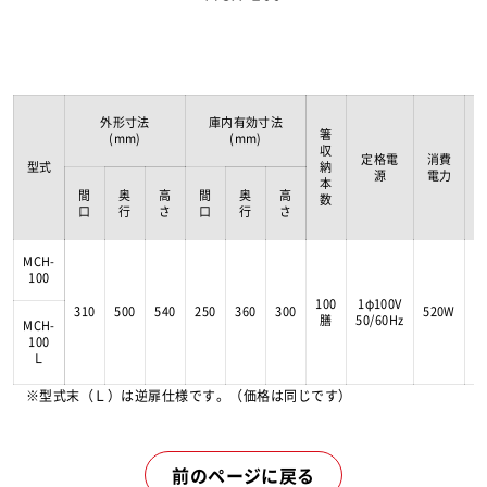
外形寸法
庫内有効寸法
箸
(mm)
(mm)
殺
収
定格電
消費
菌
型式
納
源
電力
方
本
法
間
奥
高
間
奥
高
数
口
行
さ
口
行
さ
MCH-
100
熱
100
1φ100V
310
500
540
250
360
300
520W
風
膳
50/60Hz
MCH-
式
100
Ｌ
※型式末（Ｌ）は逆扉仕様です。（価格は同じです）
前のページに戻る