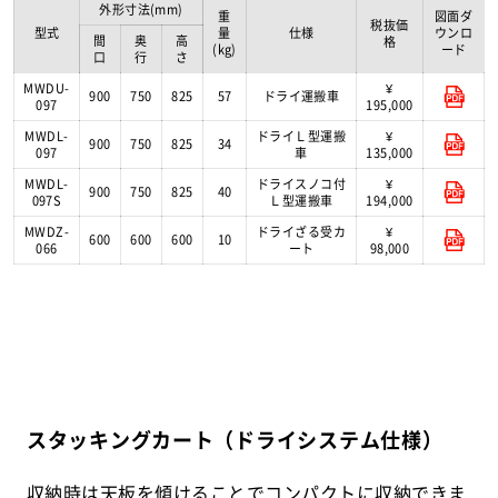
外形寸法(mm)
重
図面ダ
税抜価
型式
量
仕様
ウンロ
間
奥
高
格
(kg)
ード
口
行
さ
MWDU-
¥
900
750
825
57
ドライ運搬車
097
195,000
MWDL-
ドライＬ型運搬
¥
900
750
825
34
097
車
135,000
MWDL-
ドライスノコ付
¥
900
750
825
40
097S
Ｌ型運搬車
194,000
MWDZ-
ドライざる受カ
¥
600
600
600
10
066
ート
98,000
スタッキングカート（ドライシステム仕様）
収納時は天板を傾けることでコンパクトに収納できま