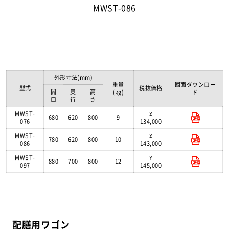
MWST-086
外形寸法(mm)
重量
図面ダウンロー
型式
税抜価格
間
奥
高
(kg)
ド
口
行
さ
MWST-
¥
680
620
800
9
076
134,000
MWST-
¥
780
620
800
10
086
143,000
MWST-
¥
880
700
800
12
097
145,000
配膳用ワゴン