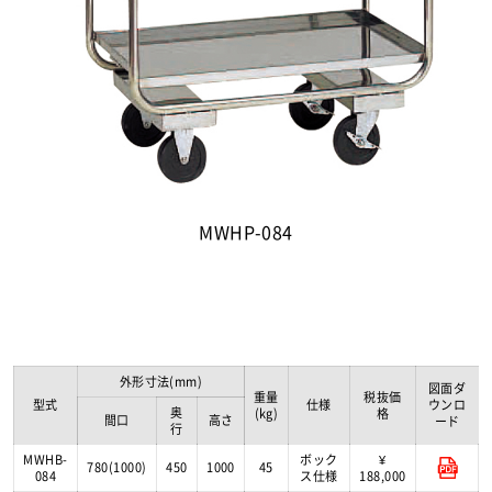
MWHP-084
外形寸法(mm)
図面ダ
重量
税抜価
型式
仕様
ウンロ
奥
(kg)
格
間口
高さ
ード
行
MWHB-
ボック
¥
780(1000)
450
1000
45
084
ス仕様
188,000