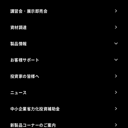
納入実績例
講習会・展示即売会
事業所一覧
資材調達
製品情報
売れ筋5つ星製品
お客様サポート
カタログ一覧
厨房設計・施工のご相談（無料）
電気・ガス別厨房機器
投資家の皆様へ
コンサルテーションのご案内
アフターサービスお問合せ先
ニュース
スチコン使いこなし講座
中小企業省力化投資補助金
海外出店をご検討のお客様へ
栄養士のお悩み解決室
新製品コーナーのご案内