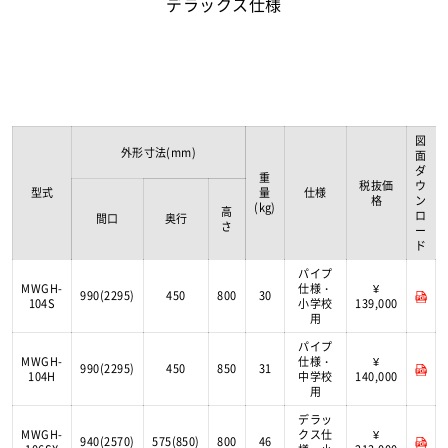
デラックス仕様
図
外形寸法(mm)
面
ダ
重
税抜価
ウ
型式
量
仕様
格
ン
(kg)
高
ロ
間口
奥行
さ
ー
ド
パイプ
MWGH-
仕様・
¥
990(2295)
450
800
30
104S
小学校
139,000
用
パイプ
MWGH-
仕様・
¥
990(2295)
450
850
31
104H
中学校
140,000
用
デラッ
MWGH-
クス仕
¥
940(2570)
575(850)
800
46