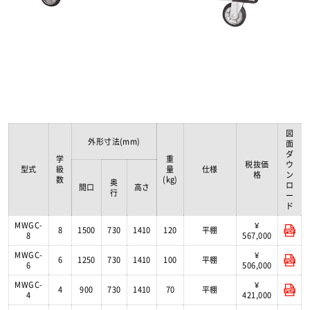
図
外形寸法(mm)
面
ダ
学
重
税抜価
ウ
型式
級
量
仕様
格
ン
数
(kg)
奥
ロ
間口
高さ
行
ー
ド
MWGC-
¥
8
1500
730
1410
120
平棚
8
567,000
MWGC-
¥
6
1250
730
1410
100
平棚
6
506,000
MWGC-
¥
4
900
730
1410
70
平棚
4
421,000