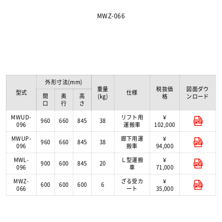
MWZ-066
外形寸法(mm)
重量
税抜価
図面ダウ
型式
仕様
間
奥
高
(kg)
格
ンロード
口
行
さ
MWUD-
リフト用
¥
960
660
845
38
096
運搬車
102,000
MWUP-
廊下用運
¥
960
660
845
38
096
搬車
94,000
MWL-
Ｌ型運搬
¥
900
600
845
20
096
車
71,000
MWZ-
ざる受カ
¥
600
600
600
6
066
ート
35,000