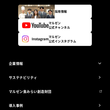
採用情報
マルゼン
公式チャンネル
マルゼン
公式インスタグラム
企業情報
1ページでわかるマルゼン
サステナビリティ
マルゼンについて
会社組織
マルゼン食みらい創造財団
会社の経歴
導入事例
製品の開発