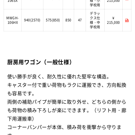
106SX
様・小
213,000
学校用
デラッ
MWGH-
クス仕
¥
940(2570)
575(850)
850
47
106HX
様・中
215,000
学校用
厨房用ワゴン（一般仕様）
使い勝手が良く、耐久性に優れた堅牢な構造。
キャスター付で重い荷物もラクに運搬でき、方向転換
も容易です。
両側の補助パイプが簡単に取り外せ、どちらの側から
も荷物の積み下ろしが楽にできます。（リフト用・廊
下用運搬車）
コーナーバンパーが本体、積み荷を衝撃から守りま