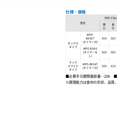
仕様・価格
外形寸法(
型式
間
奥
口
行
MPO-
B066T
560
585
(タイマー付)
ボックス
タイプ
MPO-B066
(タイマーな
560
585
し)
ラック
MPO-R054T
スライド
500
420
(タイマー付)
タイプ
■必要手元開閉器容量…20A ■
※調理能力は食材の形状、品質