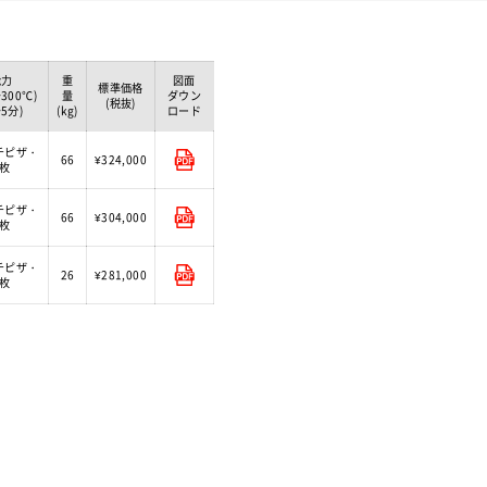
能力
重
図面
標準価格
～300℃)
量
ダウン
(税抜)
～5分)
(kg)
ロード
チピザ・
66
¥324,000
8枚
チピザ・
66
¥304,000
8枚
チピザ・
26
¥281,000
2枚