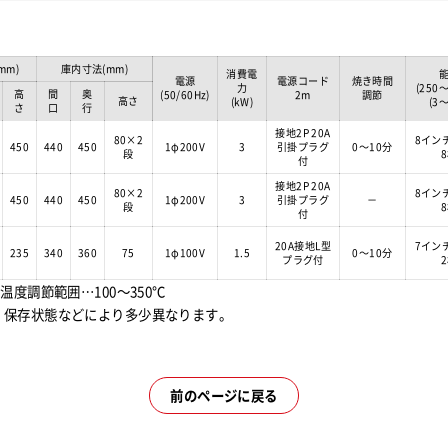
mm)
庫内寸法(mm)
消費電
電源
電源コード
焼き時間
力
(250
高
間
奥
(50/60Hz)
2m
調節
高さ
(kW)
(3
さ
口
行
接地2P 20A
80×2
8イン
450
440
450
1φ200V
3
引掛プラグ
0～10分
段
付
接地2P 20A
80×2
8イン
450
440
450
1φ200V
3
引掛プラグ
－
段
付
20A接地L型
7イン
235
340
360
75
1φ100V
1.5
0～10分
プラグ付
温度調節範囲…100～350℃
、保存状態などにより多少異なります。
前のページに戻る