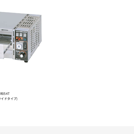
-R054T
ライドタイプ)