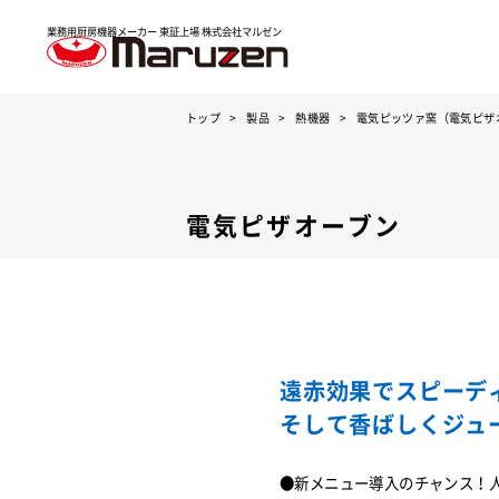
業務用厨房機器メーカー 東証上場
株式会社マルゼン
トップ
製品
熱機器
電気ピッツァ窯（電気ピザ
電気ピザオーブン
遠赤効果でスピーデ
そして香ばしくジュ
●新メニュー導入のチャンス！